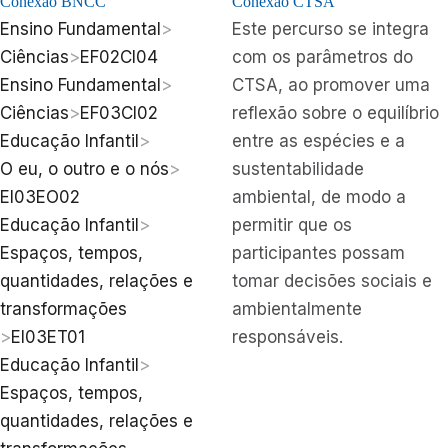
Conexão BNCC
Conexão CTSA
Ensino Fundamental
>
Este percurso se integra
Ciências
>
EF02CI04
com os parâmetros do
Ensino Fundamental
>
CTSA, ao promover uma
Ciências
>
EF03CI02
reflexão sobre o equilíbrio
Educação Infantil
>
entre as espécies e a
O eu, o outro e o nós
>
sustentabilidade
EI03EO02
ambiental, de modo a
Educação Infantil
>
permitir que os
Espaços, tempos,
participantes possam
quantidades, relações e
tomar decisões sociais e
transformações
ambientalmente
>
EI03ET01
responsáveis.
Educação Infantil
>
Espaços, tempos,
quantidades, relações e