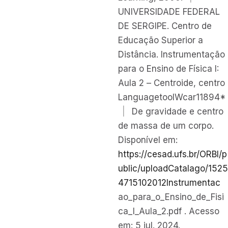
UNIVERSIDADE FEDERAL
DE SERGIPE. Centro de
Educação Superior a
Distância. Instrumentação
para o Ensino de Física I:
Aula 2 – Centroide, centro
LanguagetoolWcar11894*
|
De gravidade e centro
de massa de um corpo.
Disponível em:
https://cesad.ufs.br/ORBI/p
ublic/uploadCatalago/1525
4715102012Instrumentac
ao_para_o_Ensino_de_Fisi
ca_I_Aula_2.pdf . Acesso
em: 5 jul. 2024.