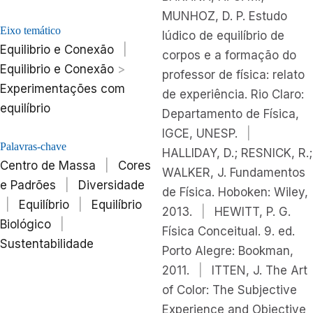
MUNHOZ, D. P. Estudo
Eixo temático
lúdico de equilíbrio de
Equilibrio e Conexão
|
corpos e a formação do
Equilibrio e Conexão
>
professor de física: relato
Experimentações com
de experiência. Rio Claro:
equilíbrio
Departamento de Física,
IGCE, UNESP.
|
Palavras-chave
HALLIDAY, D.; RESNICK, R.;
Centro de Massa
|
Cores
WALKER, J. Fundamentos
e Padrões
|
Diversidade
de Física. Hoboken: Wiley,
|
Equilíbrio
|
Equilíbrio
2013.
|
HEWITT, P. G.
Biológico
|
Física Conceitual. 9. ed.
Sustentabilidade
Porto Alegre: Bookman,
2011.
|
ITTEN, J. The Art
of Color: The Subjective
Experience and Objective