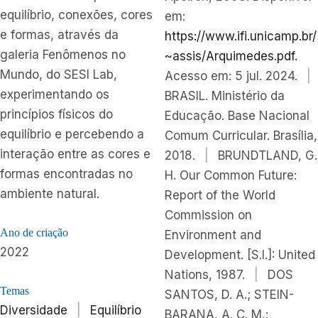
equilíbrio, conexões, cores
em:
e formas, através da
https://www.ifi.unicamp.br/
galeria Fenômenos no
~assis/Arquimedes.pdf.
Mundo, do SESI Lab,
Acesso em: 5 jul. 2024.
|
experimentando os
BRASIL. Ministério da
princípios físicos do
Educação. Base Nacional
equilíbrio e percebendo a
Comum Curricular. Brasília,
interação entre as cores e
2018.
|
BRUNDTLAND, G.
formas encontradas no
H. Our Common Future:
ambiente natural.
Report of the World
Commission on
Ano de criação
Environment and
2022
Development. [S.l.]: United
Nations, 1987.
|
DOS
Temas
SANTOS, D. A.; STEIN-
Diversidade
|
Equilíbrio
BARANA, A. C. M.;