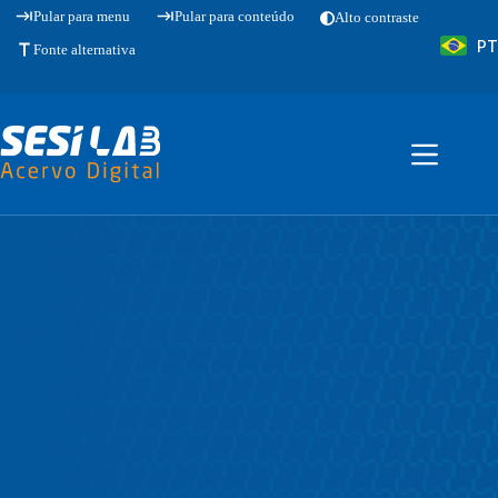
Pular
Pular para menu
Pular para conteúdo
Alto contraste
para
PT
o
Fonte alternativa
conteúdo