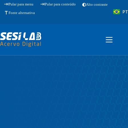
Pular
Pular para menu
Pular para conteúdo
Alto contraste
para
PT
o
Fonte alternativa
conteúdo