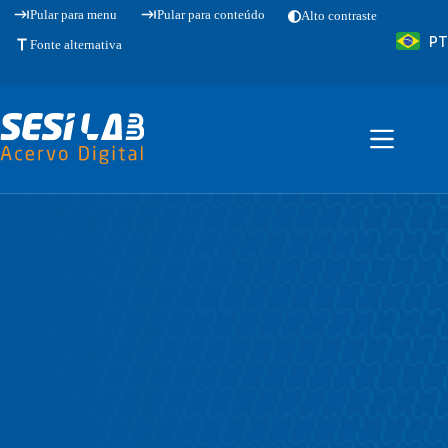
Pular
Pular para menu
Pular para conteúdo
Alto contraste
para
PT
o
Fonte alternativa
conteúdo