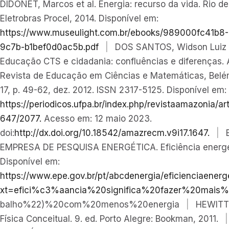
DIDONET, Marcos et al. Energia: recurso da vida. Rio de
Eletrobras Procel, 2014. Disponível em:
https://www.museulight.com.br/ebooks/989000fc41b8
9c7b-b1bef0d0ac5b.pdf
|
DOS SANTOS, Widson Luiz P
Educação CTS e cidadania: confluências e diferenças.
Revista de Educação em Ciências e Matemáticas, Belém,
17, p. 49-62, dez. 2012. ISSN 2317-5125. Disponível em:
https://periodicos.ufpa.br/index.php/revistaamazonia/art
647/2077.
Acesso em: 12 maio 2023.
doi:
http://dx.doi.org/10.18542/amazrecm.v9i17.1647.
|
EMPRESA DE PESQUISA ENERGÉTICA. Eficiência energé
Disponível em:
https://www.epe.gov.br/pt/abcdenergia/eficienciaenerg
xt=efici%c3%aancia%20significa%20fazer%20mais%2
balho%22)%20com%20menos%20energia
|
HEWITT,
Física Conceitual. 9. ed. Porto Alegre: Bookman, 2011.
|