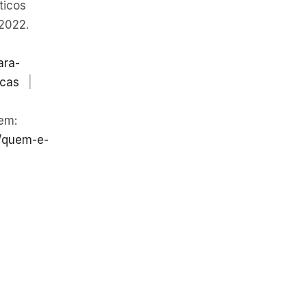
ticos
 2022.
ara-
ncas
|
em:
e/quem-e-