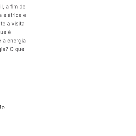
l, a fim de
 elétrica e
e a visita
que é
e a energia
gia? O que
ão