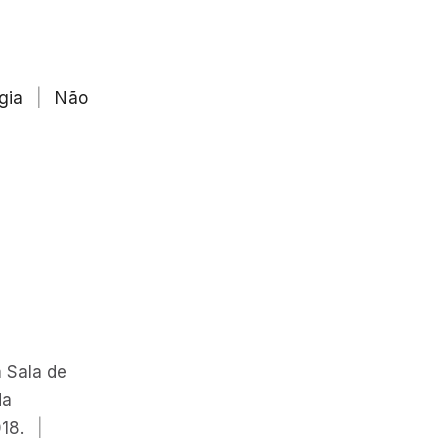
gia
|
Não
 Sala de
da
18.
|