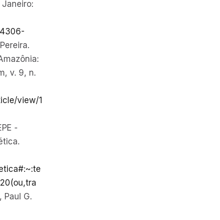
 Janeiro:
-4306-
ereira.
 Amazônia:
 v. 9, n.
icle/view/1
EPE -
tica.
etica#:~:te
0(ou,tra
 Paul G.