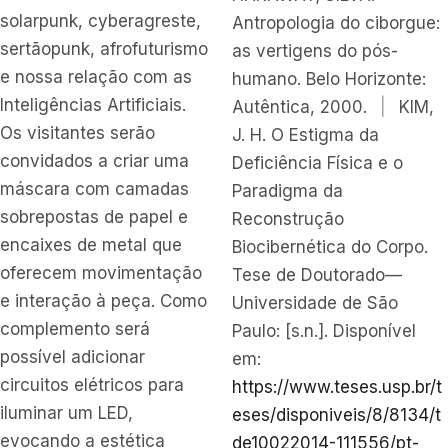
solarpunk, cyberagreste,
Antropologia do ciborgue:
sertãopunk, afrofuturismo
as vertigens do pós-
e nossa relação com as
humano. Belo Horizonte:
Inteligências Artificiais.
Autêntica, 2000.
|
KIM,
Os visitantes serão
J. H. O Estigma da
convidados a criar uma
Deficiência Física e o
máscara com camadas
Paradigma da
sobrepostas de papel e
Reconstrução
encaixes de metal que
Biocibernética do Corpo.
oferecem movimentação
Tese de Doutorado—
e interação à peça. Como
Universidade de São
complemento será
Paulo: [s.n.]. Disponível
possível adicionar
em:
circuitos elétricos para
https://www.teses.usp.br/t
iluminar um LED,
eses/disponiveis/8/8134/t
evocando a estética
de10022014-111556/pt-