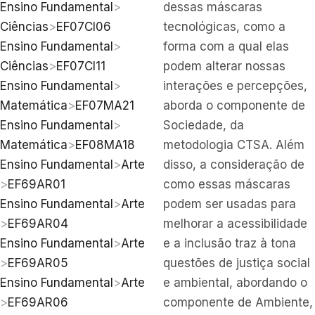
Ensino Fundamental
>
dessas máscaras
Ciências
>
EF07CI06
tecnológicas, como a
Ensino Fundamental
>
forma com a qual elas
Ciências
>
EF07CI11
podem alterar nossas
Ensino Fundamental
>
interações e percepções,
Matemática
>
EF07MA21
aborda o componente de
Ensino Fundamental
>
Sociedade, da
Matemática
>
EF08MA18
metodologia CTSA. Além
Ensino Fundamental
>
Arte
disso, a consideração de
>
EF69AR01
como essas máscaras
Ensino Fundamental
>
Arte
podem ser usadas para
>
EF69AR04
melhorar a acessibilidade
Ensino Fundamental
>
Arte
e a inclusão traz à tona
>
EF69AR05
questões de justiça social
Ensino Fundamental
>
Arte
e ambiental, abordando o
>
EF69AR06
componente de Ambiente,