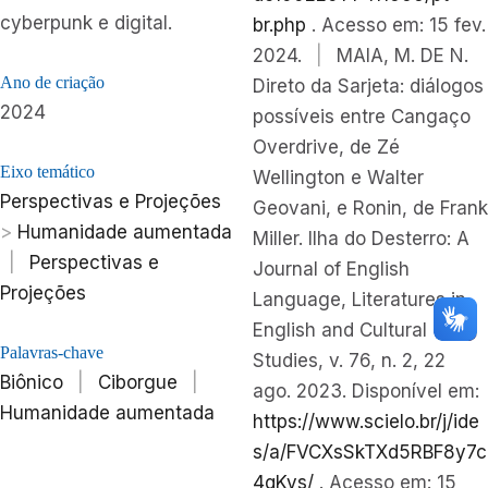
cyberpunk e digital.
br.php
. Acesso em: 15 fev.
2024.
|
MAIA, M. DE N.
Ano de criação
Direto da Sarjeta: diálogos
2024
possíveis entre Cangaço
Overdrive, de Zé
Eixo temático
Wellington e Walter
Perspectivas e Projeções
Geovani, e Ronin, de Frank
>
Humanidade aumentada
Miller. Ilha do Desterro: A
|
Perspectivas e
Journal of English
Projeções
Language, Literatures in
English and Cultural
Palavras-chave
Studies, v. 76, n. 2, 22
Biônico
|
Ciborgue
|
ago. 2023. Disponível em:
Humanidade aumentada
https://www.scielo.br/j/ide
s/a/FVCXsSkTXd5RBF8y7c
4qKvs/
. Acesso em: 15