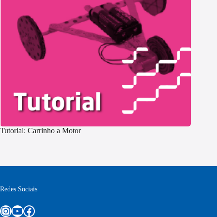
Tutorial: Carrinho a Motor
Redes Sociais
Instagram
Youtube
Facebook