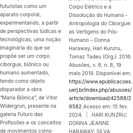
futuristas como um
Corpo Elétrico e a
aparato corporal,
Dissolução do Humano -
experimentando, a partir
Antropologia do Ciborgue:
de perspectivas lúdicas e
as Vertigens do Pós-
tecnológicas, uma noção
Humano – Donna
imaginária do que se
Haraway, Hari Kunzru,
propõe ser um corpo
Tomaz Tadeu (Org.). 2016.
ciborgue, biônico ou
Abusões, v. 8, n. 8, 19
humano aumentado,
maio 2019. Disponível em:
tendo como objeto
https://www.epublicacoes.
disparador a obra
uerj.br/index.php/abusoes/
“Maria Biônica”, de Vitor
article/download/42588/2
Widergrun, presente na
9582
Acesso em: 15 fev.
galeria Futuro das
2024.
|
HARI KUNZRU;
Profissões e os conceitos
DONNA JEANNE
de movimentos como
HARAWAY; SILVA.