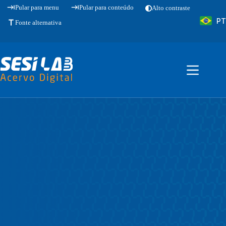
Pular
Pular para menu
Pular para conteúdo
Alto contraste
para
PT
o
Fonte alternativa
conteúdo