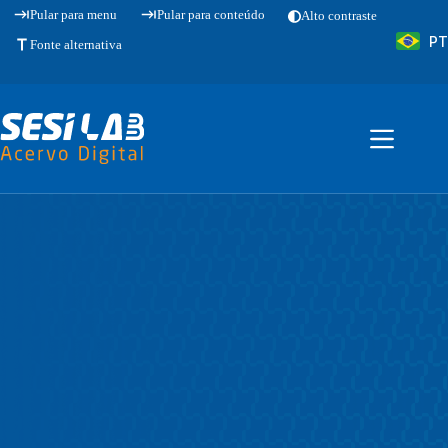
Pular
Pular para menu
Pular para conteúdo
Alto contraste
para
PT
o
Fonte alternativa
conteúdo