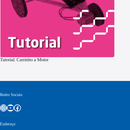
Tutorial: Carrinho a Motor
Redes Sociais
Instagram
Youtube
Facebook
Endereço