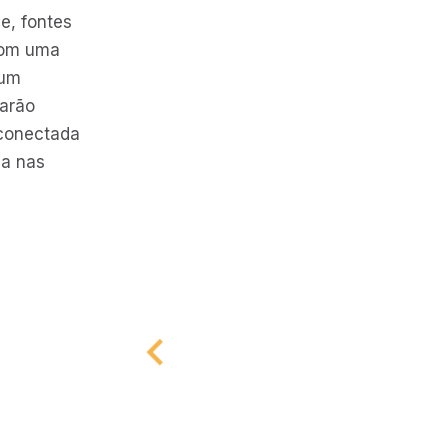
e, fontes
 com uma
 um
garão
 conectada
va nas