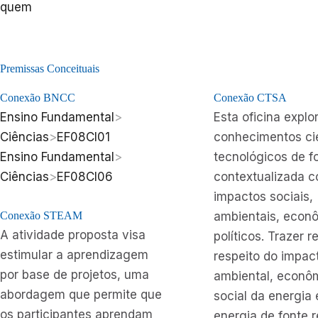
quem
Premissas Conceituais
Conexão BNCC
Conexão CTSA
Ensino Fundamental
>
Esta oficina explo
Ciências
>
EF08CI01
conhecimentos cie
Ensino Fundamental
>
tecnológicos de f
Ciências
>
EF08CI06
contextualizada 
impactos sociais,
Conexão STEAM
ambientais, econ
A atividade proposta visa
políticos. Trazer r
estimular a aprendizagem
respeito do impac
por base de projetos, uma
ambiental, econô
abordagem que permite que
social da energia 
os participantes aprendam
energia de fonte 