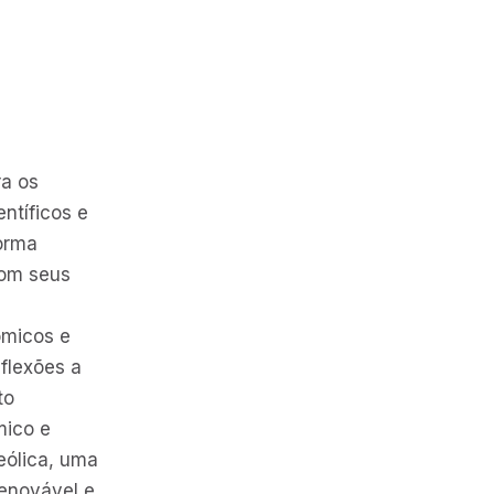
ra os
ntíficos e
orma
com seus
ômicos e
eflexões a
to
mico e
eólica, uma
renovável e