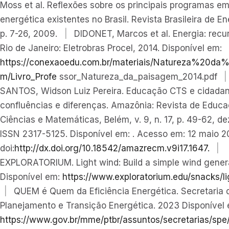
Moss et al. Reflexões sobre os principais programas em
energética existentes no Brasil. Revista Brasileira de Ene
p. 7-26, 2009.
|
DIDONET, Marcos et al. Energia: recur
Rio de Janeiro: Eletrobras Procel, 2014. Disponível em:
https://conexaoedu.com.br/materiais/Natureza%20da
m/Livro_Profe
ssor_Natureza_da_paisagem_2014.pdf
SANTOS, Widson Luiz Pereira. Educação CTS e cidadan
confluências e diferenças. Amazônia: Revista de Educ
Ciências e Matemáticas, Belém, v. 9, n. 17, p. 49-62, de
ISSN 2317-5125. Disponível em: . Acesso em: 12 maio 2023.
doi:
http://dx.doi.org/10.18542/amazrecm.v9i17.1647.
|
EXPLORATORIUM. Light wind: Build a simple wind genera
Disponível em:
https://www.exploratorium.edu/snacks/li
|
QUEM é Quem da Eficiência Energética. Secretaria 
Planejamento e Transição Energética. 2023 Disponível 
https://www.gov.br/mme/ptbr/assuntos/secretarias/sp