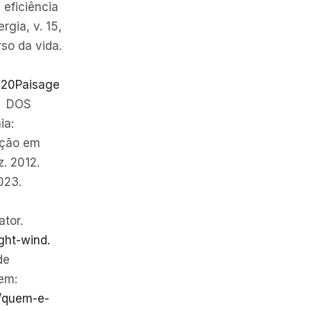
 eficiência
rgia, v. 15,
so da vida.
%20Paisage
|
DOS
ia:
ação em
z. 2012.
tor.
ght-wind.
de
em:
e/quem-e-