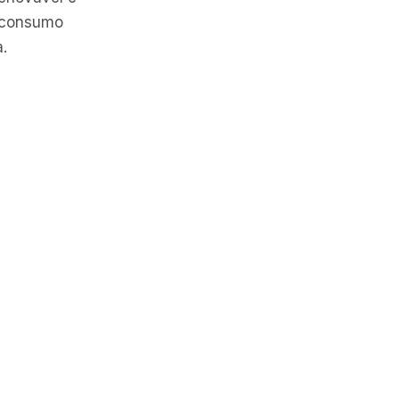
o consumo
a.