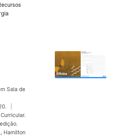
Recursos
rgia
em Sala de
20.
|
urricular.
 edição.
 Hamilton