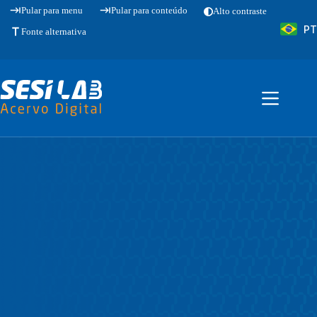
Pular
Pular para menu
Pular para conteúdo
Alto contraste
para
PT
o
Fonte alternativa
conteúdo