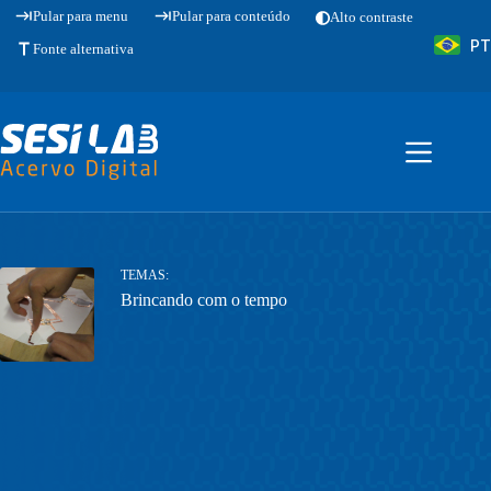
Pular
Pular para menu
Pular para conteúdo
Alto contraste
para
PT
o
Fonte alternativa
conteúdo
TEMAS
Brincando com o tempo