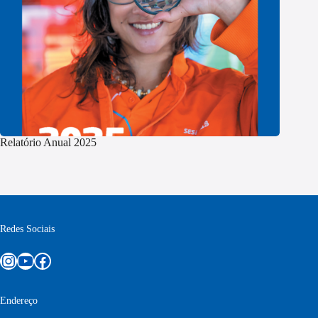
Relatório Anual 2025
Redes Sociais
Instagram
Youtube
Facebook
Endereço