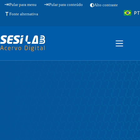
Pular
Pular para menu
Pular para conteúdo
Alto contraste
para
PT
o
Fonte alternativa
conteúdo