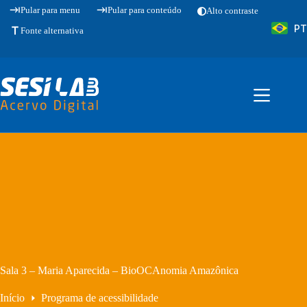
Pular
Pular para menu
Pular para conteúdo
Alto contraste
para
PT
o
Fonte alternativa
conteúdo
Sala 3 – Maria Aparecida – BioOCAnomia Amazônica
Início
Programa de acessibilidade