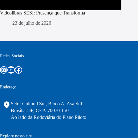
Videolibras SESI: Presença que Transforma
23 de julho de 2026
Redes Sociais
Instagram
Youtube
Facebook
Endereço
Setor Cultural Sul, Bloco A, Asa Sul
Brasília-DF, CEP: 70070-150
Ao lado da Rodoviária do Plano Piloto
Explore nosso site