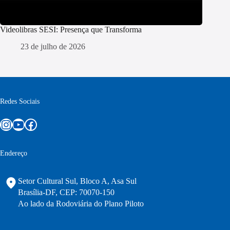
Videolibras SESI: Presença que Transforma
23 de julho de 2026
Redes Sociais
Instagram
Youtube
Facebook
Endereço
Setor Cultural Sul, Bloco A, Asa Sul
Brasília-DF, CEP: 70070-150
Ao lado da Rodoviária do Plano Piloto