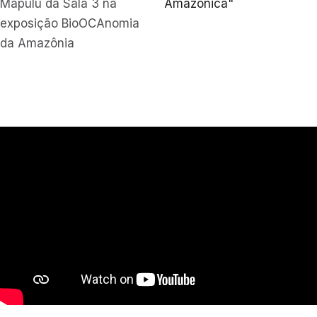
Mapulu da Sala 3 na
Amazônica"
exposição BioOCAnomia
da Amazônia