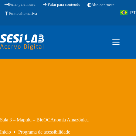
Pular
Pular para menu
Pular para conteúdo
Alto contraste
para
PT
o
Fonte alternativa
conteúdo
Sala 3 – Mapulu – BioOCAnomia Amazônica
Início
Programa de acessibilidade