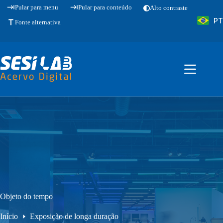
Pular
Pular para menu
Pular para conteúdo
Alto contraste
para
PT
o
Fonte alternativa
conteúdo
Objeto do tempo
Início
Exposição de longa duração