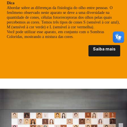
Dica
Abordar sobre as diferenças da fisiologia do olho entre pessoas. O
fenômeno observado neste aparato se deve a uma diversidade na
quantidade de cones, células fotorreceptoras dos olhos pelas quais
percebemos as cores. Temos três tipos de cones S (sensível à cor azul),
M (sensível à cor verde) e L (sensível à cor vermelha).
Você pode utilizar esse aparato, em conjunto com o Sombras
Coloridas, mostrando a mistura das cores.
Saiba mais