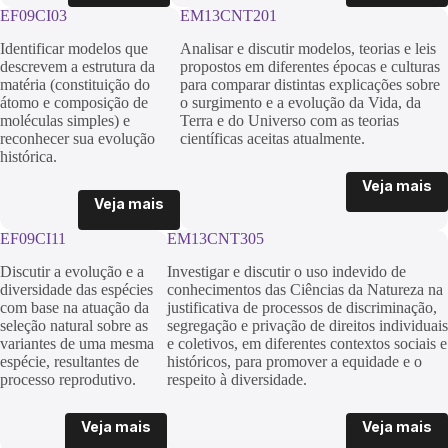
EF09CI03
EM13CNT201
Identificar modelos que
Analisar e discutir modelos, teorias e leis
descrevem a estrutura da
propostos em diferentes épocas e culturas
matéria (constituição do
para comparar distintas explicações sobre
átomo e composição de
o surgimento e a evolução da Vida, da
moléculas simples) e
Terra e do Universo com as teorias
reconhecer sua evolução
científicas aceitas atualmente.
histórica.
Veja mais
Veja mais
EF09CI11
EM13CNT305
Discutir a evolução e a
Investigar e discutir o uso indevido de
diversidade das espécies
conhecimentos das Ciências da Natureza na
com base na atuação da
justificativa de processos de discriminação,
seleção natural sobre as
segregação e privação de direitos individuais
variantes de uma mesma
e coletivos, em diferentes contextos sociais e
espécie, resultantes de
históricos, para promover a equidade e o
processo reprodutivo.
respeito à diversidade.
Veja mais
Veja mais