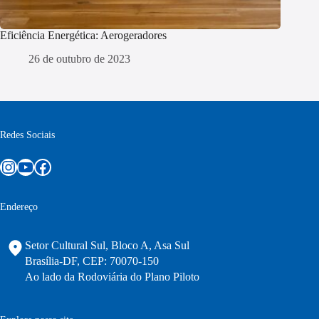
Eficiência Energética: Aerogeradores
26 de outubro de 2023
Redes Sociais
Instagram
Youtube
Facebook
Endereço
Setor Cultural Sul, Bloco A, Asa Sul
Brasília-DF, CEP: 70070-150
Ao lado da Rodoviária do Plano Piloto