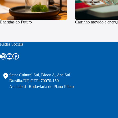
Energias do Futuro
Carrinho movido a energia
Redes Sociais
Instagram
Youtube
Facebook
Setor Cultural Sul, Bloco A, Asa Sul
Brasília-DF, CEP: 70070-150
Ao lado da Rodoviária do Plano Piloto