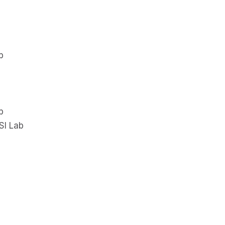
b
b
SI Lab