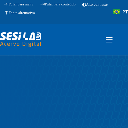
Pular
Pular para menu
Pular para conteúdo
Alto contraste
para
PT
o
Fonte alternativa
conteúdo