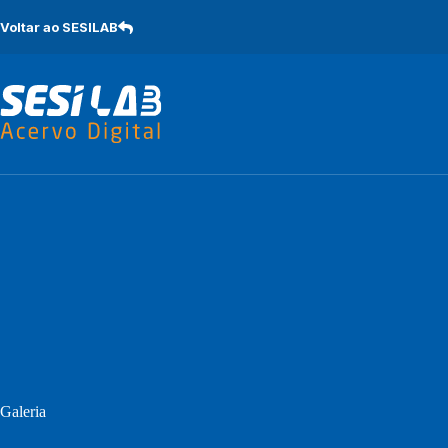
Pular
para
Voltar ao SESILAB
o
conteúdo
Galeria