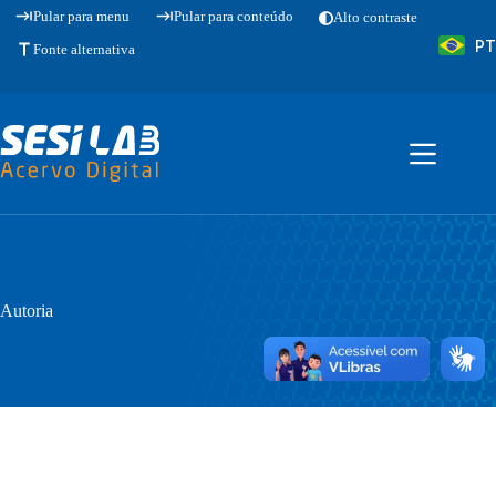
Pular
Pular para menu
Pular para conteúdo
Alto contraste
para
PT
o
Fonte alternativa
conteúdo
Autoria