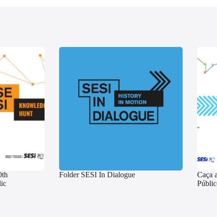
0th
Folder SESI In Dialogue
Caça 
ic
Públic