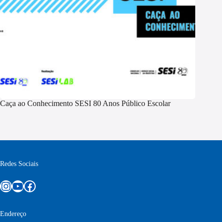
Caça ao Conhecimento SESI 80 Anos Público Escolar
Redes Sociais
Instagram
Youtube
Facebook
Endereço