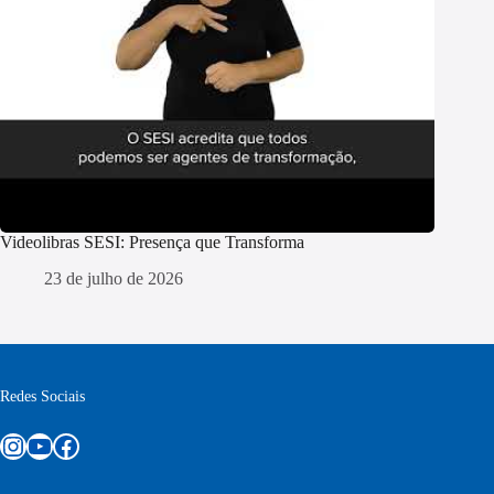
Videolibras SESI: Presença que Transforma
23 de julho de 2026
Redes Sociais
Instagram
Youtube
Facebook