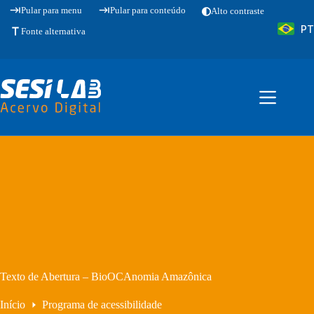
Pular
Pular para menu
Pular para conteúdo
Alto contraste
para
PT
o
Fonte alternativa
conteúdo
Texto de Abertura – BioOCAnomia Amazônica
Início
Programa de acessibilidade