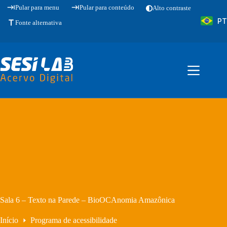
Pular
Pular para menu
Pular para conteúdo
Alto contraste
para
PT
o
Fonte alternativa
conteúdo
Sala 6 – Texto na Parede – BioOCAnomia Amazônica
Início
Programa de acessibilidade