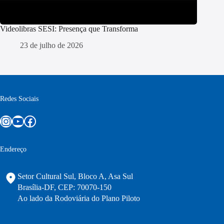
Videolibras SESI: Presença que Transforma
23 de julho de 2026
Redes Sociais
Instagram
Youtube
Facebook
Endereço
Setor Cultural Sul, Bloco A, Asa Sul
Brasília-DF, CEP: 70070-150
Ao lado da Rodoviária do Plano Piloto