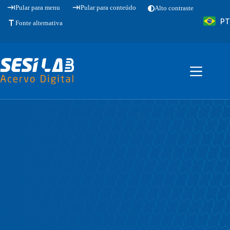
Pular
Pular para menu
Pular para conteúdo
Alto contraste
para
PT
o
Fonte alternativa
conteúdo