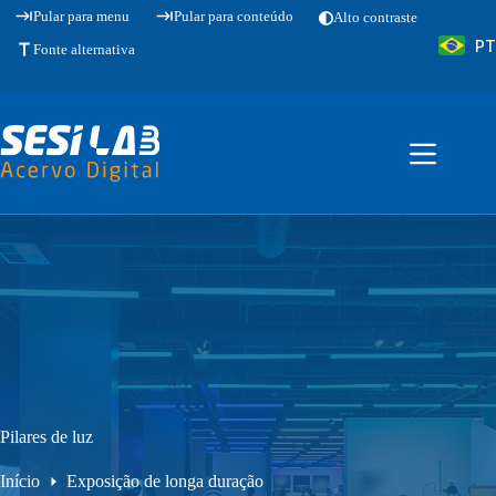
Pular
Pular para menu
Pular para conteúdo
Alto contraste
para
PT
o
Fonte alternativa
conteúdo
Pilares de luz
Início
Exposição de longa duração