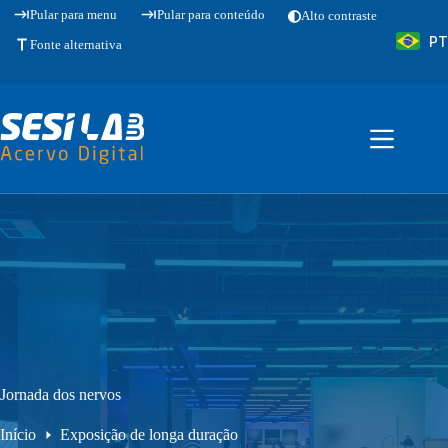
Pular
Pular para menu
Pular para conteúdo
Alto contraste
para
PT
o
Fonte alternativa
conteúdo
Jornada dos nervos
Início
Exposição de longa duração