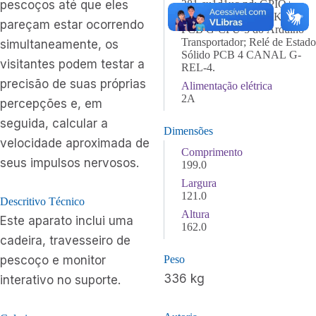
pescoços até que eles
281-su1d1uc-nd; GPIO+
Encoder PCB G-BRK-3;
pareçam estar ocorrendo
PCB G-CPU-5 do Arduino
Transportador; Relé de Estado
simultaneamente, os
Sólido PCB 4 CANAL G-
visitantes podem testar a
REL-4.
precisão de suas próprias
Alimentação elétrica
2A
percepções e, em
seguida, calcular a
Dimensões
velocidade aproximada de
Comprimento
seus impulsos nervosos.
199.0
Largura
121.0
Descritivo Técnico
Altura
Este aparato inclui uma
162.0
cadeira, travesseiro de
pescoço e monitor
Peso
336 kg
interativo no suporte.