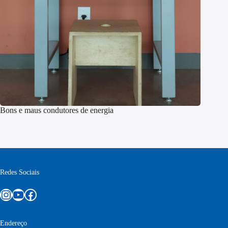
Bons e maus condutores de energia
Redes Sociais
Instagram
Youtube
Facebook
Endereço