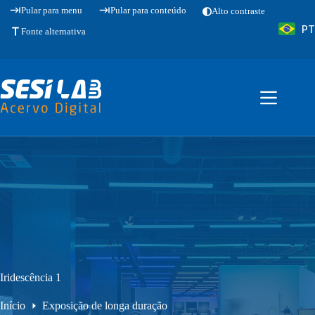
Pular
Pular para menu
Pular para conteúdo
Alto contraste
para
PT
o
Fonte alternativa
conteúdo
Iridescência 1
Início
Exposição de longa duração