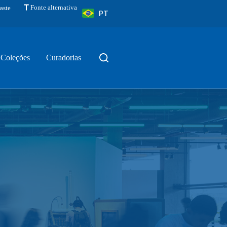
Fonte alternativa
aste
PT
Coleções
Curadorias