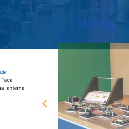
dade
Faça
ma lanterna