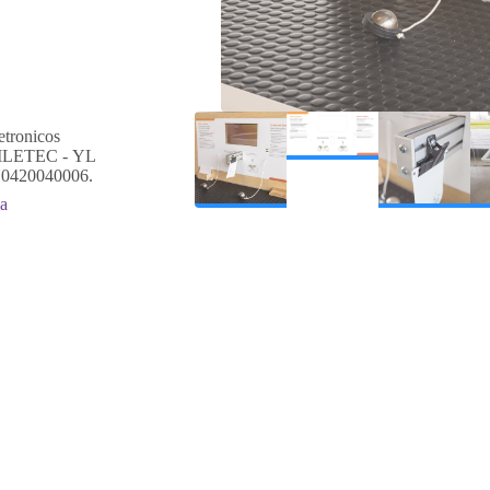
etronicos
YILETEC - YL
420040006.
ca