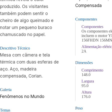
Compensada
produzido. Os visitantes
também podem sentir o
Componentes
cheiro de algo queimado e
Componentes
notar um pequeno buraco
Os componentes el
chamuscado no papel.
incluem o motor 
156FHDN 156MN0
Alimentação elétri
Descritivo Técnico
2A
Mesa com câmera e tela
térmica com duas esferas de
Dimensões
aço. Aço, madeira
Comprimento
148.0
compensada, Corian.
Largura
95.0
Galeria
Altura
Fenômenos no Mundo
176.0
Peso
Temas