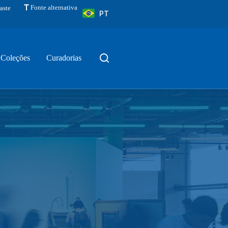
Fonte alternativa
aste
PT
Coleções
Curadorias