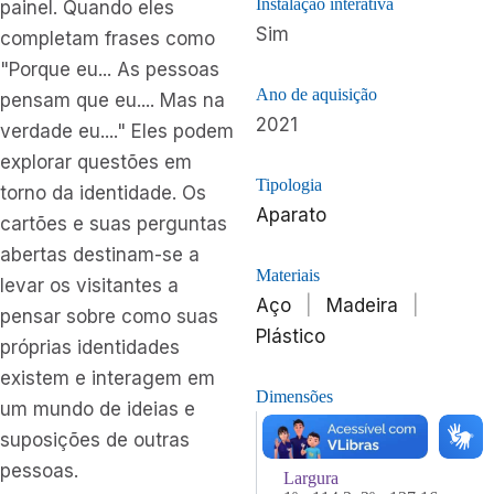
Instalação interativa
painel. Quando eles
Sim
completam frases como
"Porque eu... As pessoas
Ano de aquisição
pensam que eu.... Mas na
2021
verdade eu...." Eles podem
explorar questões em
Tipologia
torno da identidade. Os
Aparato
cartões e suas perguntas
abertas destinam-se a
Materiais
levar os visitantes a
Aço
|
Madeira
|
pensar sobre como suas
Plástico
próprias identidades
existem e interagem em
Dimensões
um mundo de ideias e
Comprimento
suposições de outras
1º - 152,4. 2º 259,08
pessoas.
Largura