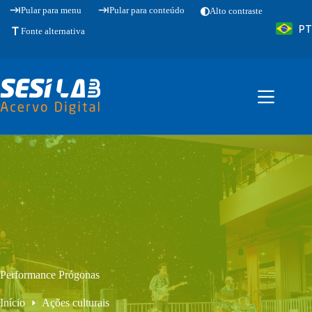
Pular
Pular para menu
Pular para conteúdo
Alto contraste
para
PT
o
Fonte alternativa
conteúdo
Performance Prógonas
Início
Ações culturais