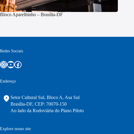
Bloco Aparelhinho – Brasília-DF
Redes Sociais
Instagram
Youtube
Facebook
Endereço
Setor Cultural Sul, Bloco A, Asa Sul
Brasília-DF, CEP: 70070-150
Ao lado da Rodoviária do Plano Piloto
Explore nosso site