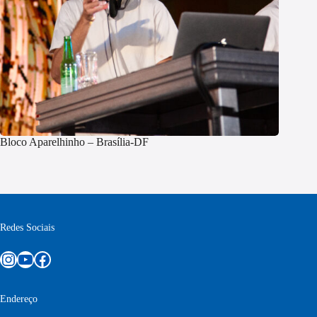
Bloco Aparelhinho – Brasília-DF
Redes Sociais
Instagram
Youtube
Facebook
Endereço