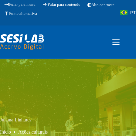
Pular
Pular para menu
Pular para conteúdo
Alto contraste
para
PT
o
Fonte alternativa
conteúdo
Juliana Linhares
Início
Ações culturais