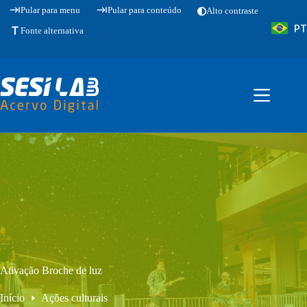
Pular
Pular para menu
Pular para conteúdo
Alto contraste
para
PT
o
Fonte alternativa
conteúdo
Ativação Broche de luz
Início
Ações culturais