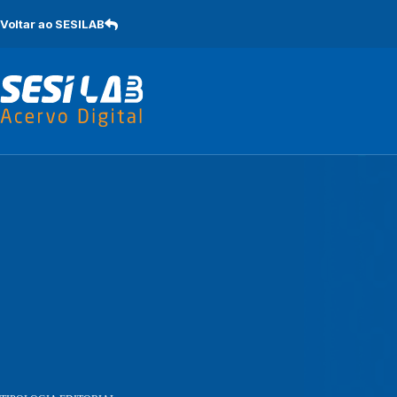
Pular
para
Voltar ao SESILAB
o
conteúdo