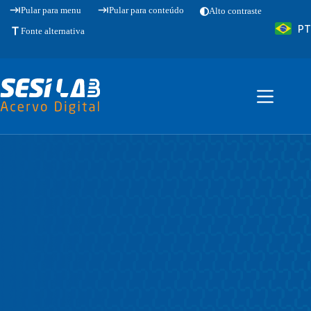
Pular
Pular para menu
Pular para conteúdo
Alto contraste
para
PT
o
Fonte alternativa
conteúdo