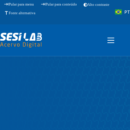
Pular
Pular para menu
Pular para conteúdo
Alto contraste
para
PT
o
Fonte alternativa
conteúdo