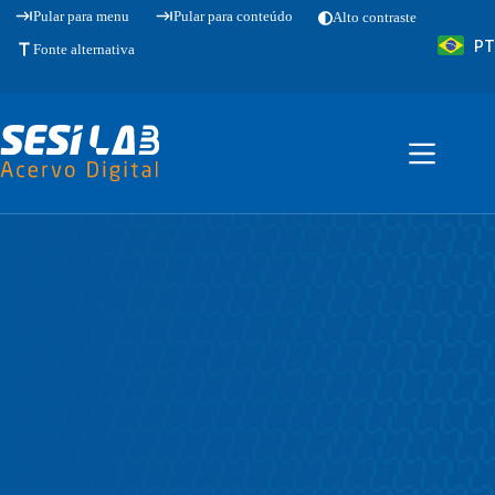
Pular
Pular para menu
Pular para conteúdo
Alto contraste
para
PT
o
Fonte alternativa
conteúdo