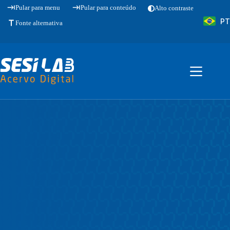
Pular
Pular para menu
Pular para conteúdo
Alto contraste
para
PT
o
Fonte alternativa
conteúdo