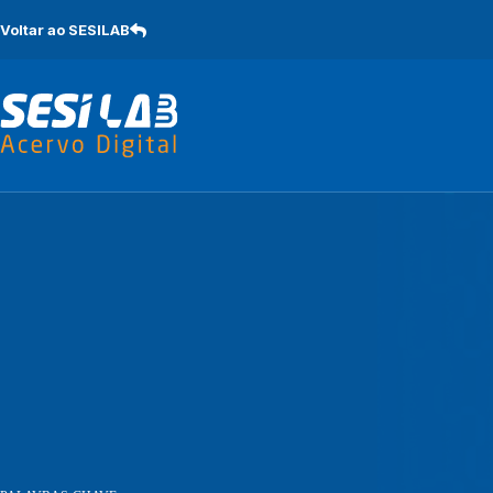
Pular
para
Voltar ao SESILAB
o
conteúdo