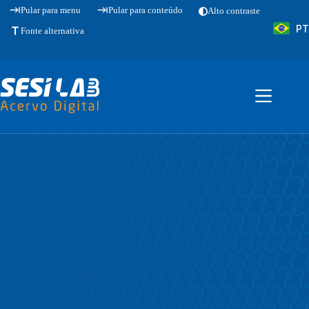
Pular
Pular para menu
Pular para conteúdo
Alto contraste
para
PT
o
Fonte alternativa
conteúdo