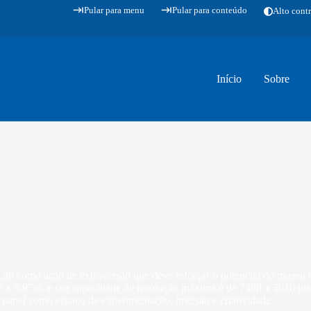
Pular para menu
Pular para conteúdo
Alto contr
Início
Sobre
ab como ação de extroversão que deve reforçar o potencial do museu 
,52m x 8,97m, e sua capacidade de resolução máxima é de 7488 x 5616 pi
eu papel como espaço de experimentação, imersão e criatividade.