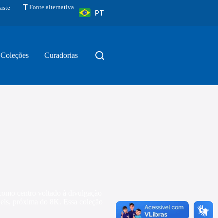
Fonte alternativa
aste
PT
Coleções
Curadorias
como centro voltado à divulgação
xels, próxima do 8K. Essa coleção