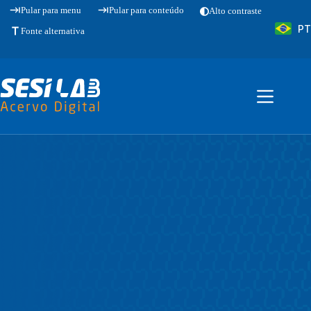
Pular
Pular para menu
Pular para conteúdo
Alto contraste
para
PT
o
Fonte alternativa
conteúdo