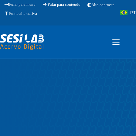
Pular
Pular para menu
Pular para conteúdo
Alto contraste
para
PT
o
Fonte alternativa
conteúdo