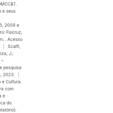
OMCC&T.
a e seus
05, 2009 e
ro: Fiocruz,
m: . Acesso
|
Scalfi,
oza, J.;
 –
de pesquisa
a, 2023.
|
e Cultura.
iva com
a e
ica do
latório).