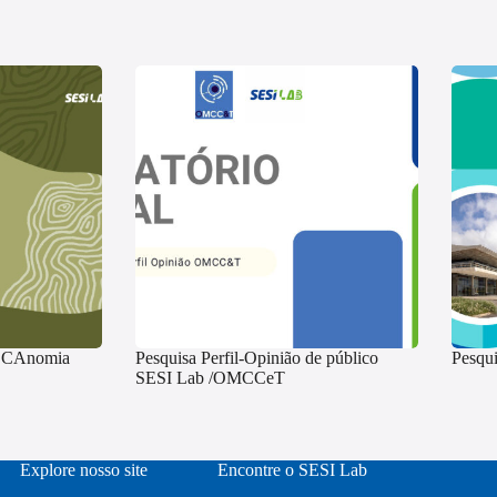
oOCAnomia
Pesquisa Perfil-Opinião de público
Pesqui
SESI Lab /OMCCeT
Explore nosso site
Encontre o SESI Lab