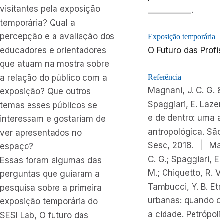
visitantes pela exposição
___________.
temporária? Qual a
percepção e a avaliação dos
Exposição temporária
educadores e orientadores
O Futuro das Prof
que atuam na mostra sobre
a relação do público com a
Referência
Magnani, J. C. G. 
exposição? Que outros
Spaggiari, E. Laze
temas esses públicos se
e de dentro: uma
interessam e gostariam de
antropológica. São
ver apresentados no
Sesc, 2018.
|
Ma
espaço?
C. G.; Spaggiari, E
Essas foram algumas das
M.; Chiquetto, R. V
perguntas que guiaram a
Tambucci, Y. B. Et
pesquisa sobre a primeira
urbanas: quando 
exposição temporária do
a cidade. Petrópoli
SESI Lab, O futuro das