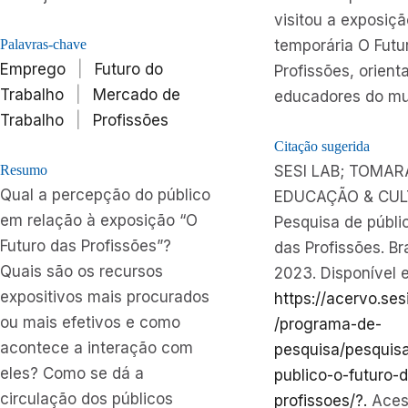
visitou a exposiçã
Palavras-chave
temporária O Futu
Emprego
|
Futuro do
Profissões, orient
Trabalho
|
Mercado de
educadores do mu
Trabalho
|
Profissões
Citação sugerida
Resumo
SESI LAB; TOMAR
Qual a percepção do público
EDUCAÇÃO & CUL
em relação à exposição “O
Pesquisa de públi
Futuro das Profissões”?
das Profissões. Bra
Quais são os recursos
2023. Disponível 
expositivos mais procurados
https://acervo.ses
ou mais efetivos e como
/programa-de-
acontece a interação com
pesquisa/pesquis
eles? Como se dá a
publico-o-futuro-
circulação dos públicos
profissoes/?.
Aces