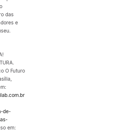
o
ro das
adores e
seu.
A!
TURA.
co O Futuro
sília,
em:
ilab.com.br
a-de-
das-
so em: