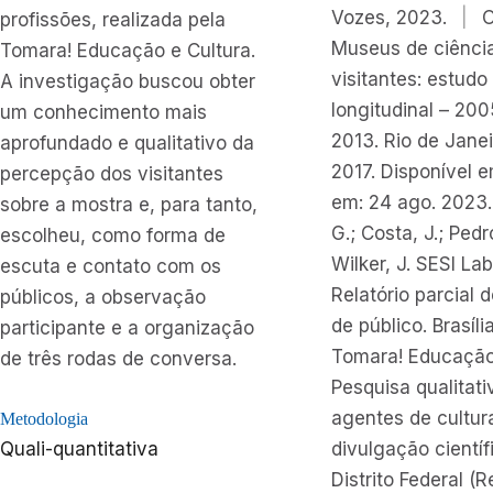
Vozes, 2023.
|
profissões, realizada pela
Museus de ciênci
Tomara! Educação e Cultura.
visitantes: estudo
A investigação buscou obter
longitudinal – 20
um conhecimento mais
2013. Rio de Janei
aprofundado e qualitativo da
2017. Disponível e
percepção dos visitantes
em: 24 ago. 2023.
sobre a mostra e, para tanto,
G.; Costa, J.; Pedr
escolheu, como forma de
Wilker, J. SESI Lab
escuta e contato com os
Relatório parcial 
públicos, a observação
de público. Brasíli
participante e a organização
Tomara! Educação 
de três rodas de conversa.
Pesquisa qualitat
agentes de cultur
Metodologia
Quali-quantitativa
divulgação científ
Distrito Federal (Re