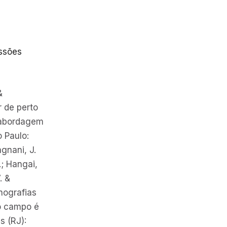
issões
&
r de perto
 abordagem
 Paulo:
gnani, J.
.; Hangai,
. &
nografias
o campo é
s (RJ):