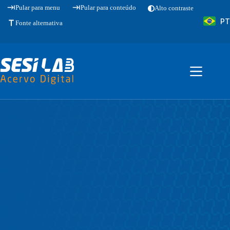
Pular
Pular para menu
Pular para conteúdo
Alto contraste
para
PT
o
Fonte alternativa
conteúdo